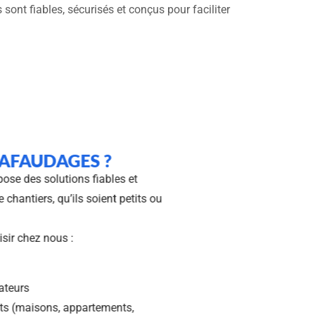
 sont fiables, sécurisés et conçus pour faciliter
 ÉCHAFAUDAGES ?
es propose des solutions fiables et
types de chantiers, qu’ils soient petits ou
 les choisir chez nous :
mple
es utilisateurs
 bâtiments (maisons, appartements,