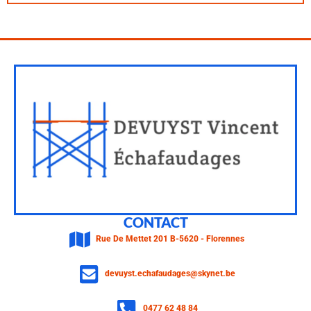
CONTACT
Rue De Mettet 201 B-5620 - Florennes
devuyst.echafaudages@skynet.be
0477 62 48 84