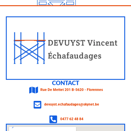
CONTACT
Rue De Mettet 201 B-5620 - Florennes
devuyst.echafaudages@skynet.be
0477 62 48 84